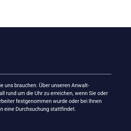
 für Sie zu
tet für mich aber
wirtschaftlichen
t
Sie uns brauchen. Über unseren Anwalt-
all rund um die Uhr zu erreichen, wenn Sie oder
arbeiter festgenommen wurde oder bei Ihnen
n eine Durchsuchung stattfindet.